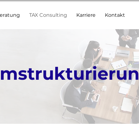
eratung
TAX Consulting
Karriere
Kontakt
mstrukturieru