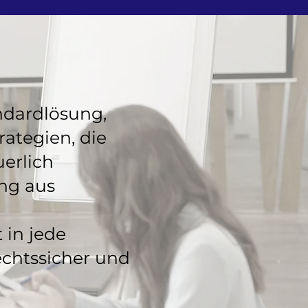
andardlösung,
ategien, die
uerlich
ung aus
 in jede
echtssicher und