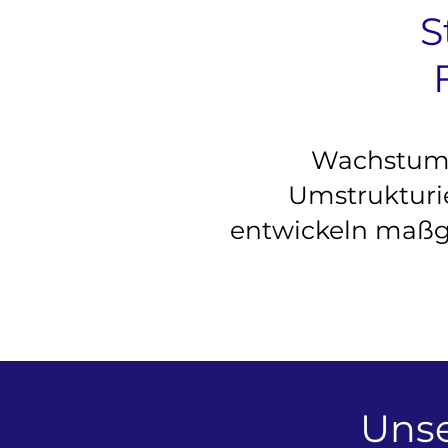
S
Wachstum, 
Umstrukturi
entwickeln maßge
Unse