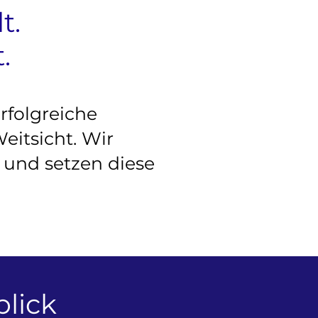
t.
.
rfolgreiche
itsicht. Wir
 und setzen diese
lick