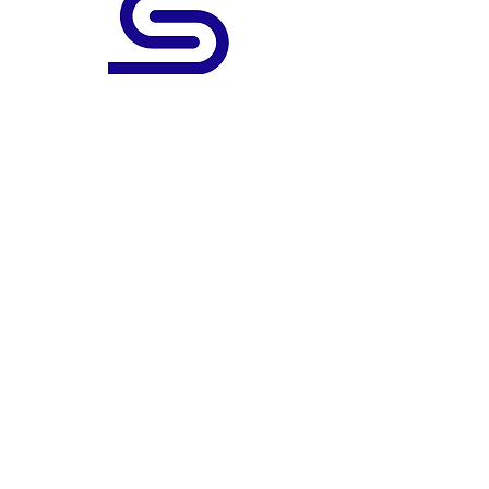
Bewirb Dich jetzt!
Bertha-Benz-Straße 16
26160 Bad Zwischenahn