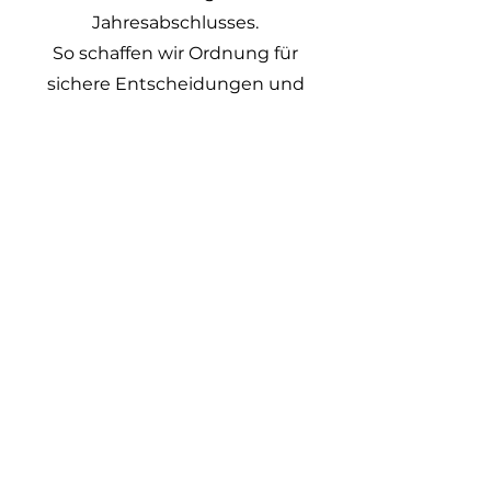
Jahresabschlusses.
So schaffen wir Ordnung für
sichere Entscheidungen und
strategische Planung.
Persönlich betreut. Digital
unterstützt. Verlässlich erledigt.
Kontakt
Telefon
0441 /
212146-50
E-Mail