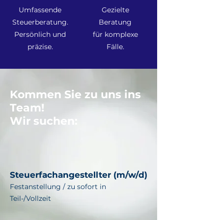
Umfassende
Gezielte
Steuerberatung.
Beratung
Persönlich und
für komplexe
präzise.
Fälle.
Kommen Sie zu uns ins
Team!
Wir suchen:
Steuerfachangestellter (m/w/d)
Festanstellung / zu sofort in
Teil-/Vollzeit